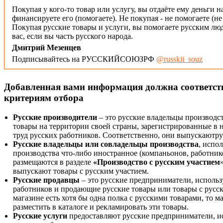
Покупая у кого-то товар или услугу, вы отдаёте ему деньги н
финансируете его (помогаете). Не покупая - не помогаете (н
Покупая русские товары и услуги, вы помогаете русским люд
вас, если вы часть русского народа.
Дмитрий Мезенцев
Подписывайтесь на РУССКИЙСОЮЗРФ
@russkii_souz
Добавленная вами информация должна соответс
критериям отбора
Русские производители
– это русские владельцы производс
товары на территории своей страны, зарегистрированные в
труд русских работников. Соответственно, они выпускаютру
Русские владельцы или совладельцы производства
, испо
производства что-либо иностранное (компаньонов, работнико
размещаются в разделе
«Производство с русским участием
выпускают товары с русским участием.
Русские продавцы
– это русские предприниматели, исполь
работников и продающие русские товары или товары с русск
магазине есть хотя бы одна полка с русскими товарами, то 
разместить в каталоге и рекламировать эти товары.
Русские услуги
предоставляют русские предприниматели, и