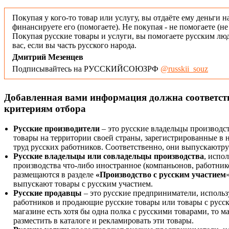
Покупая у кого-то товар или услугу, вы отдаёте ему деньги н
финансируете его (помогаете). Не покупая - не помогаете (н
Покупая русские товары и услуги, вы помогаете русским люд
вас, если вы часть русского народа.
Дмитрий Мезенцев
Подписывайтесь на РУССКИЙСОЮЗРФ
@russkii_souz
Добавленная вами информация должна соответс
критериям отбора
Русские производители
– это русские владельцы производс
товары на территории своей страны, зарегистрированные в
труд русских работников. Соответственно, они выпускаютру
Русские владельцы или совладельцы производства
, испо
производства что-либо иностранное (компаньонов, работнико
размещаются в разделе
«Производство с русским участием
выпускают товары с русским участием.
Русские продавцы
– это русские предприниматели, исполь
работников и продающие русские товары или товары с русск
магазине есть хотя бы одна полка с русскими товарами, то 
разместить в каталоге и рекламировать эти товары.