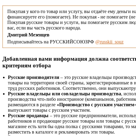
Покупая у кого-то товар или услугу, вы отдаёте ему деньги н
финансируете его (помогаете). Не покупая - не помогаете (н
Покупая русские товары и услуги, вы помогаете русским люд
вас, если вы часть русского народа.
Дмитрий Мезенцев
Подписывайтесь на РУССКИЙСОЮЗРФ
@russkii_souz
Добавленная вами информация должна соответс
критериям отбора
Русские производители
– это русские владельцы производс
товары на территории своей страны, зарегистрированные в
труд русских работников. Соответственно, они выпускаютру
Русские владельцы или совладельцы производства
, испо
производства что-либо иностранное (компаньонов, работнико
размещаются в разделе
«Производство с русским участием
выпускают товары с русским участием.
Русские продавцы
– это русские предприниматели, исполь
работников и продающие русские товары или товары с русск
магазине есть хотя бы одна полка с русскими товарами, то 
разместить в каталоге и рекламировать эти товары.