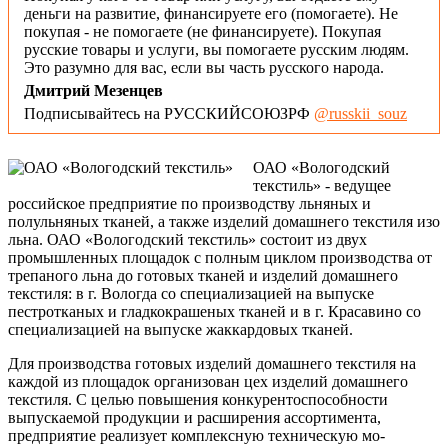
деньги на развитие, финансируете его (помогаете). Не
покупая - не помогаете (не финансируете). Покупая
русские товары и услуги, вы помогаете русским людям.
Это разумно для вас, если вы часть русского народа.
Дмитрий Мезенцев
Подписывайтесь на РУССКИЙСОЮЗРФ
@russkii_souz
ОАО «Вологодский
текстиль» - ведущее
российское предприятие по производству льняных и
полульняных тканей, а также изделий домаш­него текстиля изо
льна. ОАО «Вологодский текстиль» состоит из двух
промышленных площадок с полным циклом производства от
трепаного льна до готовых тканей и изделий домашнего
текстиля: в г. Вологда со специализацией на выпуске
пестротканых и гладкокрашеных тканей и в г. Красавино со
специализацией на выпуске жаккардовых тканей.
Для производства готовых изделий домашнего текстиля на
каждой из площадок организован цех изделий домашнего
текстиля. С целью по­вышения конкурентоспособности
выпускаемой продукции и расширения ассортимента,
предприятие реализует комплексную техническую мо­