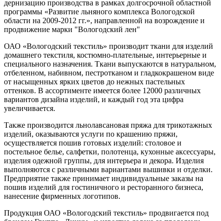
дернизацию производства в рамках долгосрочной областной
программы «Развитие льняного комплекса Вологодской
области на 2009-2012 гг.», направленной на возрождение и
продвижение марки "Вологодский лен"
ОАО «Вологодский текстиль» производит ткани для изделий
домашнего текстиля, костюмно-плательные, интерьерные и
специального назначе­ния. Ткани выпускаются в натуральном,
отбеленном, набивном, пестро­тканом и гладкокрашеном виде
от насыщенных ярких цветов до нежных пастельных
оттенков. В ассортименте имеется более 12000 различных
вариантов дизайна изделий, и каждый год эта цифра
увеличивается.
Также производится льнолавсановая пряжа для трикотажных
изделий, оказываются услуги по крашению пряжи,
осуществляется пошив готовых изделий: столовое и
постельное белье, салфетки, полотенца, кухонные аксессуары,
изделия одежной группы, для интерьера и декора. Изделия
выполняются с различными вариантами вышивки и отделки.
Предпри­ятие также принимает индивидуальные заказы на
пошив изделий для гостиничного и ресторанного бизнеса,
нанесение фирменных логотипов.
Продукция ОАО «Вологодский текстиль» продвигается под