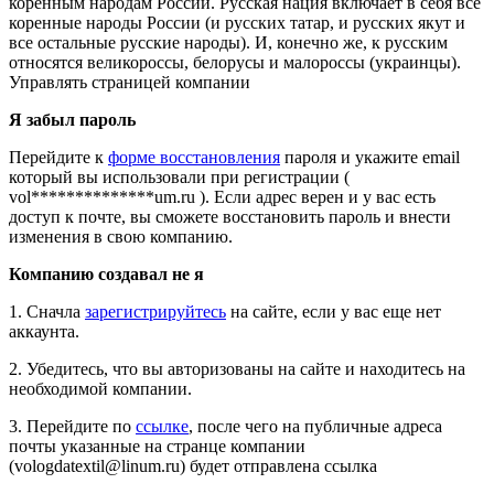
коренным народам России. Русская нация включает в себя все
коренные народы России (и русских татар, и русских якут и
все остальные русские народы). И, конечно же, к русским
относятся великороссы, белорусы и малороссы (украинцы).
Управлять страницей компании
Я забыл пароль
Перейдите к
форме восстановления
пароля и укажите email
который вы использовали при регистрации (
vol**************um.ru ). Если адрес верен и у вас есть
доступ к почте, вы сможете восстановить пароль и внести
изменения в свою компанию.
Компанию создавал не я
1. Сначла
зарегистрируйтесь
на сайте, если у вас еще нет
аккаунта.
2. Убедитесь, что вы авторизованы на сайте и находитесь на
необходимой компании.
3. Перейдите по
ссылке
, после чего на публичные адреса
почты указанные на странце компании
(vologdatextil@linum.ru) будет отправлена ссылка