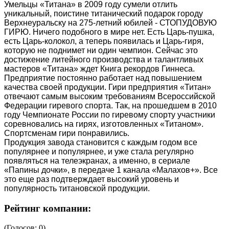
Умельцы «Титана» в 2009 году сумели отлить
уникальный, поистине титанический подарок городу
Верхнеуральску на 275-летний юбилей - СТОПУДОВУЮ
ГИРЮ. Ничего подобного в мире нет. Есть Царь-пушка,
есть Царь-колокол, а теперь появилась и Царь-гиря,
которую не поднимет ни один чемпион. Сейчас это
достижение литейного производства и талантливых
мастеров «Титана» ждет Книга рекордов Гиннеса.
Предприятие постоянно работает над повышением
качества своей продукции. Гири предприятия «Титан»
отвечают самым высоким требованиям Всероссийской
Федерации гиревого спорта. Так, на прошедшем в 2010
году Чемпионате России по гиревому спорту участники
соревновались на гирях, изготовленных «Титаном».
Спортсменам гири понравились.
Продукция завода становится с каждым годом все
популярнее и популярнее, и уже стала регулярно
появляться на телеэкранах, а именно, в сериале
«Папины дочки», в передаче 1 канала «Малахов+». Все
это еще раз подтверждает высокий уровень и
популярность титановской продукции.
Рейтинг компании:
(Голосов: 0)