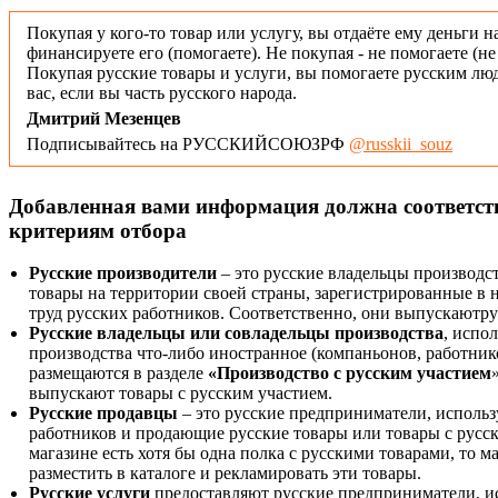
Покупая у кого-то товар или услугу, вы отдаёте ему деньги н
финансируете его (помогаете). Не покупая - не помогаете (н
Покупая русские товары и услуги, вы помогаете русским люд
вас, если вы часть русского народа.
Дмитрий Мезенцев
Подписывайтесь на РУССКИЙСОЮЗРФ
@russkii_souz
Добавленная вами информация должна соответс
критериям отбора
Русские производители
– это русские владельцы производс
товары на территории своей страны, зарегистрированные в
труд русских работников. Соответственно, они выпускаютру
Русские владельцы или совладельцы производства
, испо
производства что-либо иностранное (компаньонов, работнико
размещаются в разделе
«Производство с русским участием
выпускают товары с русским участием.
Русские продавцы
– это русские предприниматели, исполь
работников и продающие русские товары или товары с русск
магазине есть хотя бы одна полка с русскими товарами, то 
разместить в каталоге и рекламировать эти товары.
Русские услуги
предоставляют русские предприниматели, и