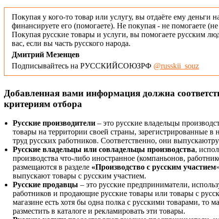
Покупая у кого-то товар или услугу, вы отдаёте ему деньги н
финансируете его (помогаете). Не покупая - не помогаете (н
Покупая русские товары и услуги, вы помогаете русским люд
вас, если вы часть русского народа.
Дмитрий Мезенцев
Подписывайтесь на РУССКИЙСОЮЗРФ
@russkii_souz
Добавленная вами информация должна соответс
критериям отбора
Русские производители
– это русские владельцы производс
товары на территории своей страны, зарегистрированные в
труд русских работников. Соответственно, они выпускаютру
Русские владельцы или совладельцы производства
, испо
производства что-либо иностранное (компаньонов, работнико
размещаются в разделе
«Производство с русским участием
выпускают товары с русским участием.
Русские продавцы
– это русские предприниматели, исполь
работников и продающие русские товары или товары с русск
магазине есть хотя бы одна полка с русскими товарами, то 
разместить в каталоге и рекламировать эти товары.