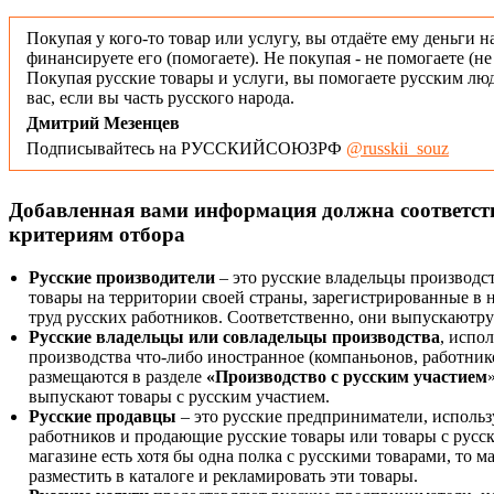
Покупая у кого-то товар или услугу, вы отдаёте ему деньги н
финансируете его (помогаете). Не покупая - не помогаете (н
Покупая русские товары и услуги, вы помогаете русским люд
вас, если вы часть русского народа.
Дмитрий Мезенцев
Подписывайтесь на РУССКИЙСОЮЗРФ
@russkii_souz
Добавленная вами информация должна соответс
критериям отбора
Русские производители
– это русские владельцы производс
товары на территории своей страны, зарегистрированные в
труд русских работников. Соответственно, они выпускаютру
Русские владельцы или совладельцы производства
, испо
производства что-либо иностранное (компаньонов, работнико
размещаются в разделе
«Производство с русским участием
выпускают товары с русским участием.
Русские продавцы
– это русские предприниматели, исполь
работников и продающие русские товары или товары с русск
магазине есть хотя бы одна полка с русскими товарами, то 
разместить в каталоге и рекламировать эти товары.