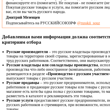
финансируете его (помогаете). Не покупая - не помогаете (н
Покупая русские товары и услуги, вы помогаете русским люд
вас, если вы часть русского народа.
Дмитрий Мезенцев
Подписывайтесь на РУССКИЙСОЮЗРФ
@russkii_souz
Добавленная вами информация должна соответс
критериям отбора
Русские производители
– это русские владельцы производс
товары на территории своей страны, зарегистрированные в
труд русских работников. Соответственно, они выпускаютру
Русские владельцы или совладельцы производства
, испо
производства что-либо иностранное (компаньонов, работнико
размещаются в разделе
«Производство с русским участием
выпускают товары с русским участием.
Русские продавцы
– это русские предприниматели, исполь
работников и продающие русские товары или товары с русск
магазине есть хотя бы одна полка с русскими товарами, то 
разместить в каталоге и рекламировать эти товары.
Русские услуги
предоставляют русские предприниматели, и
русских работников и стремящиеся, при возможности, испол
товары.