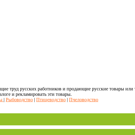
ие труд русских работников и продающие русские товары или то
алоге и рекламировать эти товары.
ры
|
Рыбоводство
|
Птицеводство
|
Пчеловодство