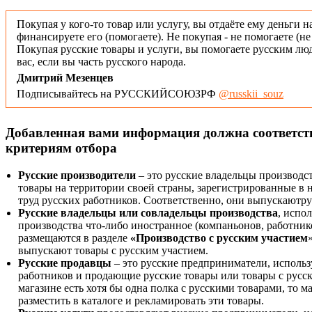
Покупая у кого-то товар или услугу, вы отдаёте ему деньги н
финансируете его (помогаете). Не покупая - не помогаете (н
Покупая русские товары и услуги, вы помогаете русским люд
вас, если вы часть русского народа.
Дмитрий Мезенцев
Подписывайтесь на РУССКИЙСОЮЗРФ
@russkii_souz
Добавленная вами информация должна соответс
критериям отбора
Русские производители
– это русские владельцы производс
товары на территории своей страны, зарегистрированные в
труд русских работников. Соответственно, они выпускаютру
Русские владельцы или совладельцы производства
, испо
производства что-либо иностранное (компаньонов, работнико
размещаются в разделе
«Производство с русским участием
выпускают товары с русским участием.
Русские продавцы
– это русские предприниматели, исполь
работников и продающие русские товары или товары с русск
магазине есть хотя бы одна полка с русскими товарами, то 
разместить в каталоге и рекламировать эти товары.