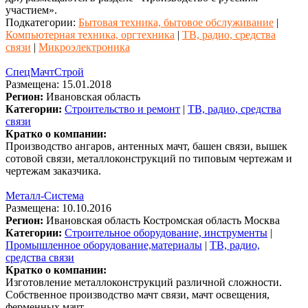
участием».
Подкатегории:
Бытовая техника, бытовое обслуживание
|
Компьютерная техника, оргтехника
|
ТВ, радио, средства
связи
|
Микроэлектроника
СпецМачтСтрой
Размещена: 15.01.2018
Регион:
Ивановская область
Категории:
Строительство и ремонт
|
ТВ, радио, средства
связи
Кратко о компании:
Производство ангаров, антенных мачт, башен связи, вышек
сотовой связи, металлоконструкций по типовым чертежам и
чертежам заказчика.
Металл-Система
Размещена: 10.10.2016
Регион:
Ивановская область
Костромская область
Москва
Категории:
Строительное оборудование, инструменты
|
Промышленное оборудование,материалы
|
ТВ, радио,
средства связи
Кратко о компании:
Изготовление металлоконструкций различной сложности.
Собственное производство мачт связи, мачт освещения,
ферменных мачт.