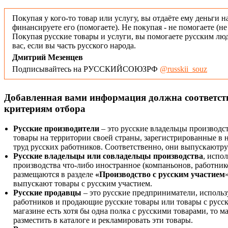
Покупая у кого-то товар или услугу, вы отдаёте ему деньги н
финансируете его (помогаете). Не покупая - не помогаете (н
Покупая русские товары и услуги, вы помогаете русским люд
вас, если вы часть русского народа.
Дмитрий Мезенцев
Подписывайтесь на РУССКИЙСОЮЗРФ
@russkii_souz
Добавленная вами информация должна соответс
критериям отбора
Русские производители
– это русские владельцы производс
товары на территории своей страны, зарегистрированные в
труд русских работников. Соответственно, они выпускаютру
Русские владельцы или совладельцы производства
, испо
производства что-либо иностранное (компаньонов, работнико
размещаются в разделе
«Производство с русским участием
выпускают товары с русским участием.
Русские продавцы
– это русские предприниматели, исполь
работников и продающие русские товары или товары с русск
магазине есть хотя бы одна полка с русскими товарами, то 
разместить в каталоге и рекламировать эти товары.