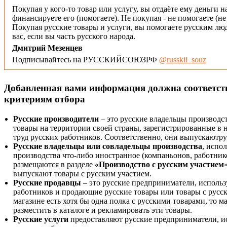
Покупая у кого-то товар или услугу, вы отдаёте ему деньги н
финансируете его (помогаете). Не покупая - не помогаете (н
Покупая русские товары и услуги, вы помогаете русским люд
вас, если вы часть русского народа.
Дмитрий Мезенцев
Подписывайтесь на РУССКИЙСОЮЗРФ
@russkii_souz
Добавленная вами информация должна соответс
критериям отбора
Русские производители
– это русские владельцы производс
товары на территории своей страны, зарегистрированные в
труд русских работников. Соответственно, они выпускаютру
Русские владельцы или совладельцы производства
, испо
производства что-либо иностранное (компаньонов, работнико
размещаются в разделе
«Производство с русским участием
выпускают товары с русским участием.
Русские продавцы
– это русские предприниматели, исполь
работников и продающие русские товары или товары с русск
магазине есть хотя бы одна полка с русскими товарами, то 
разместить в каталоге и рекламировать эти товары.
Русские услуги
предоставляют русские предприниматели, и