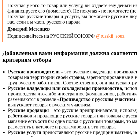
Покупая у кого-то товар или услугу, вы отдаёте ему деньги н
финансируете его (помогаете). Не покупая - не помогаете (н
Покупая русские товары и услуги, вы помогаете русским люд
вас, если вы часть русского народа.
Дмитрий Мезенцев
Подписывайтесь на РУССКИЙСОЮЗРФ
@russkii_souz
Добавленная вами информация должна соответс
критериям отбора
Русские производители
– это русские владельцы производс
товары на территории своей страны, зарегистрированные в
труд русских работников. Соответственно, они выпускаютру
Русские владельцы или совладельцы производства
, испо
производства что-либо иностранное (компаньонов, работнико
размещаются в разделе
«Производство с русским участием
выпускают товары с русским участием.
Русские продавцы
– это русские предприниматели, исполь
работников и продающие русские товары или товары с русск
магазине есть хотя бы одна полка с русскими товарами, то 
разместить в каталоге и рекламировать эти товары.
Русские услуги
предоставляют русские предприниматели, и