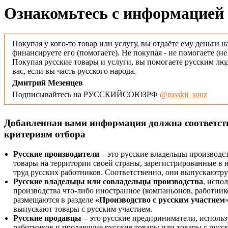
Ознакомьтесь с информацией 
Покупая у кого-то товар или услугу, вы отдаёте ему деньги н
финансируете его (помогаете). Не покупая - не помогаете (н
Покупая русские товары и услуги, вы помогаете русским люд
вас, если вы часть русского народа.
Дмитрий Мезенцев
Подписывайтесь на РУССКИЙСОЮЗРФ
@russkii_souz
Добавленная вами информация должна соответс
критериям отбора
Русские производители
– это русские владельцы производс
товары на территории своей страны, зарегистрированные в
труд русских работников. Соответственно, они выпускаютру
Русские владельцы или совладельцы производства
, испо
производства что-либо иностранное (компаньонов, работнико
размещаются в разделе
«Производство с русским участием
выпускают товары с русским участием.
Русские продавцы
– это русские предприниматели, исполь
работников и продающие русские товары или товары с русск