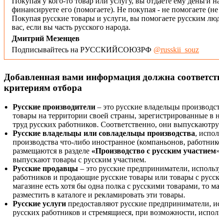
Покупая у кого-то товар или услугу, вы отдаёте ему деньги н
финансируете его (помогаете). Не покупая - не помогаете (н
Покупая русские товары и услуги, вы помогаете русским люд
вас, если вы часть русского народа.
Дмитрий Мезенцев
Подписывайтесь на РУССКИЙСОЮЗРФ
@russkii_souz
Добавленная вами информация должна соответс
критериям отбора
Русские производители
– это русские владельцы производс
товары на территории своей страны, зарегистрированные в
труд русских работников. Соответственно, они выпускаютру
Русские владельцы или совладельцы производства
, испо
производства что-либо иностранное (компаньонов, работнико
размещаются в разделе
«Производство с русским участием
выпускают товары с русским участием.
Русские продавцы
– это русские предприниматели, исполь
работников и продающие русские товары или товары с русск
магазине есть хотя бы одна полка с русскими товарами, то 
разместить в каталоге и рекламировать эти товары.
Русские услуги
предоставляют русские предприниматели, и
русских работников и стремящиеся, при возможности, испол