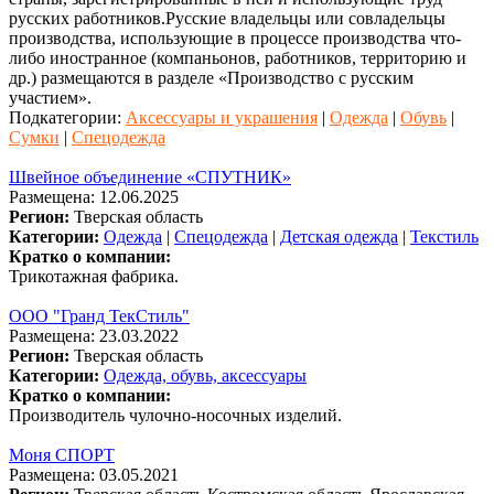
русских работников.Русские владельцы или совладельцы
производства, использующие в процессе производства что-
либо иностранное (компаньонов, работников, территорию и
др.) размещаются в разделе «Производство с русским
участием».
Подкатегории:
Аксессуары и украшения
|
Одежда
|
Обувь
|
Сумки
|
Спецодежда
Швейное объединение «СПУТНИК»
Размещена: 12.06.2025
Регион:
Тверская область
Категории:
Одежда
|
Спецодежда
|
Детская одежда
|
Текстиль
Кратко о компании:
Трикотажная фабрика.
ООО "Гранд ТекСтиль"
Размещена: 23.03.2022
Регион:
Тверская область
Категории:
Одежда, обувь, аксессуары
Кратко о компании:
Производитель чулочно-носочных изделий.
Моня СПОРТ
Размещена: 03.05.2021