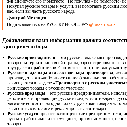
финансируете его (помогаете). Не покупая - не помогаете (н
Покупая русские товары и услуги, вы помогаете русским люд
вас, если вы часть русского народа.
Дмитрий Мезенцев
Подписывайтесь на РУССКИЙСОЮЗРФ
@russkii_souz
Добавленная вами информация должна соответс
критериям отбора
Русские производители
– это русские владельцы производс
товары на территории своей страны, зарегистрированные в
труд русских работников. Соответственно, они выпускаютру
Русские владельцы или совладельцы производства
, испо
производства что-либо иностранное (компаньонов, работнико
размещаются в разделе
«Производство с русским участием
выпускают товары с русским участием.
Русские продавцы
– это русские предприниматели, исполь
работников и продающие русские товары или товары с русск
магазине есть хотя бы одна полка с русскими товарами, то 
разместить в каталоге и рекламировать эти товары.
Русские услуги
предоставляют русские предприниматели, и
русских работников и стремящиеся, при возможности, испол
товары.