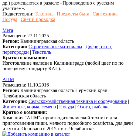
др.) размещаются в разделе «Производство с русским
участием».
Подкатегории:
Текстиль
|
Предметы быта
|
Сантехника
|
Посуда
|
Свет и проводка
Мега
Размещена: 27.11.2025
Регион:
Калининградская область
Категории:
Строительные материалы
|
Двери, окна,
перегородки
|
Текстиль
Кратко о компании:
Изготовление жалюзи в Калининграде (любой цвет по по
немецкому стандарту RAL).
АПМ
Размещена: 11.10.2016
Регион:
Калининградская область
Пермский край
Челябинская область
Категории:
Сельскохозяйственная техника и оборудование
|
Животные, корма, семена
|
Посуда
|
Охота, рыбалка
Кратко о компании:
Компания "АПМ"- производитель мелкой техники для
приготовления пищи, мелкого подсобного хозяйства, для дачи
и кухни. Основана в 2015 г в г .Челябинске