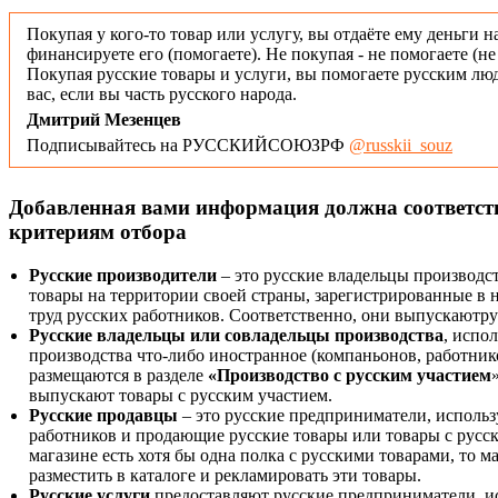
Покупая у кого-то товар или услугу, вы отдаёте ему деньги н
финансируете его (помогаете). Не покупая - не помогаете (н
Покупая русские товары и услуги, вы помогаете русским люд
вас, если вы часть русского народа.
Дмитрий Мезенцев
Подписывайтесь на РУССКИЙСОЮЗРФ
@russkii_souz
Добавленная вами информация должна соответс
критериям отбора
Русские производители
– это русские владельцы производс
товары на территории своей страны, зарегистрированные в
труд русских работников. Соответственно, они выпускаютру
Русские владельцы или совладельцы производства
, испо
производства что-либо иностранное (компаньонов, работнико
размещаются в разделе
«Производство с русским участием
выпускают товары с русским участием.
Русские продавцы
– это русские предприниматели, исполь
работников и продающие русские товары или товары с русск
магазине есть хотя бы одна полка с русскими товарами, то 
разместить в каталоге и рекламировать эти товары.
Русские услуги
предоставляют русские предприниматели, и