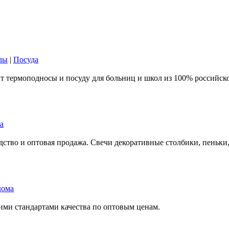
лы
|
Посуда
 термоподносы и посуду для больниц и школ из 100% российско
а
ство и оптовая продажа. Свечи декоративные столбики, пеньки,
дома
ими стандартами качества по оптовым ценам.