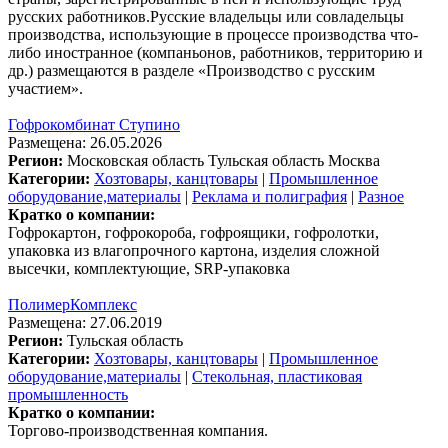
русских работников.Русские владельцы или совладельцы
производства, использующие в процессе производства что-
либо иностранное (компаньонов, работников, территорию и
др.) размещаются в разделе «Производство с русским
участием».
Гофрокомбинат Ступино
Размещена: 26.05.2026
Регион:
Московская область
Тульская область
Москва
Категории:
Хозтовары, канцтовары
|
Промышленное
оборудование,материалы
|
Реклама и полиграфия
|
Разное
Кратко о компании:
Гофрокартон, гофрокороба, гофроящики, гофролотки,
упаковка из влагопрочного картона, изделия сложной
высечки, комплектующие, SRP-упаковка
ПолимерКомплекс
Размещена: 27.06.2019
Регион:
Тульская область
Категории:
Хозтовары, канцтовары
|
Промышленное
оборудование,материалы
|
Стекольная, пластиковая
промышленность
Кратко о компании:
Торгово-производственная компания.