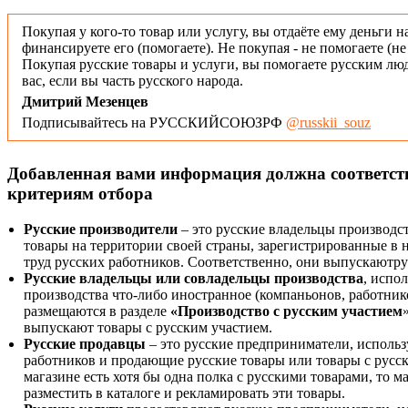
Покупая у кого-то товар или услугу, вы отдаёте ему деньги н
финансируете его (помогаете). Не покупая - не помогаете (н
Покупая русские товары и услуги, вы помогаете русским люд
вас, если вы часть русского народа.
Дмитрий Мезенцев
Подписывайтесь на РУССКИЙСОЮЗРФ
@russkii_souz
Добавленная вами информация должна соответс
критериям отбора
Русские производители
– это русские владельцы производс
товары на территории своей страны, зарегистрированные в
труд русских работников. Соответственно, они выпускаютру
Русские владельцы или совладельцы производства
, испо
производства что-либо иностранное (компаньонов, работнико
размещаются в разделе
«Производство с русским участием
выпускают товары с русским участием.
Русские продавцы
– это русские предприниматели, исполь
работников и продающие русские товары или товары с русск
магазине есть хотя бы одна полка с русскими товарами, то 
разместить в каталоге и рекламировать эти товары.