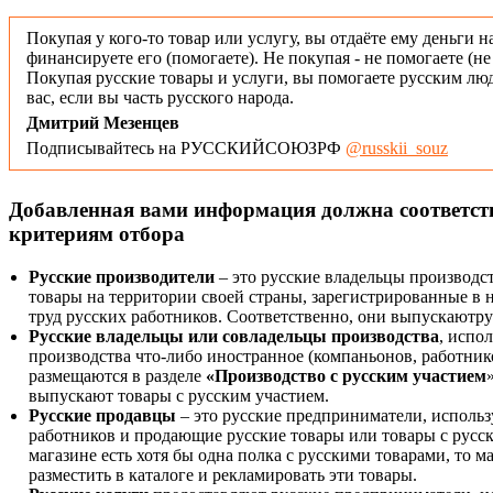
Покупая у кого-то товар или услугу, вы отдаёте ему деньги н
финансируете его (помогаете). Не покупая - не помогаете (н
Покупая русские товары и услуги, вы помогаете русским люд
вас, если вы часть русского народа.
Дмитрий Мезенцев
Подписывайтесь на РУССКИЙСОЮЗРФ
@russkii_souz
Добавленная вами информация должна соответс
критериям отбора
Русские производители
– это русские владельцы производс
товары на территории своей страны, зарегистрированные в
труд русских работников. Соответственно, они выпускаютру
Русские владельцы или совладельцы производства
, испо
производства что-либо иностранное (компаньонов, работнико
размещаются в разделе
«Производство с русским участием
выпускают товары с русским участием.
Русские продавцы
– это русские предприниматели, исполь
работников и продающие русские товары или товары с русск
магазине есть хотя бы одна полка с русскими товарами, то 
разместить в каталоге и рекламировать эти товары.