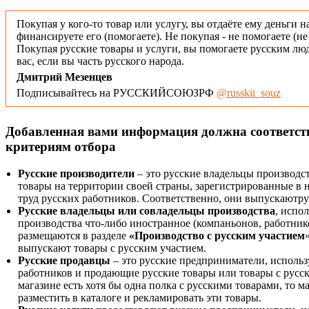
Покупая у кого-то товар или услугу, вы отдаёте ему деньги н
финансируете его (помогаете). Не покупая - не помогаете (н
Покупая русские товары и услуги, вы помогаете русским люд
вас, если вы часть русского народа.
Дмитрий Мезенцев
Подписывайтесь на РУССКИЙСОЮЗРФ
@russkii_souz
Добавленная вами информация должна соответс
критериям отбора
Русские производители
– это русские владельцы производс
товары на территории своей страны, зарегистрированные в
труд русских работников. Соответственно, они выпускаютру
Русские владельцы или совладельцы производства
, испо
производства что-либо иностранное (компаньонов, работнико
размещаются в разделе
«Производство с русским участием
выпускают товары с русским участием.
Русские продавцы
– это русские предприниматели, исполь
работников и продающие русские товары или товары с русск
магазине есть хотя бы одна полка с русскими товарами, то 
разместить в каталоге и рекламировать эти товары.