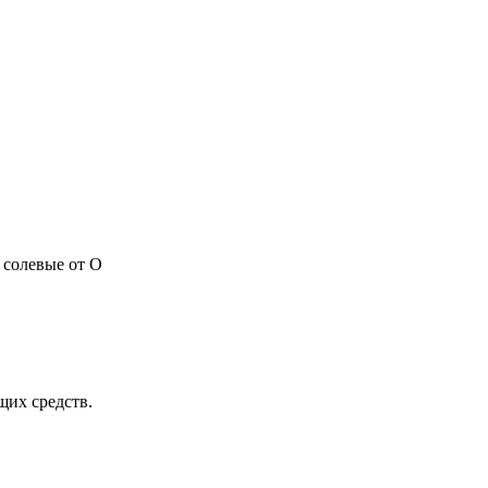
 солевые от О
щих средств.