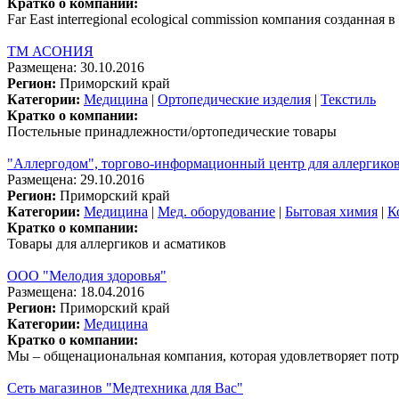
Кратко о компании:
Far East interregional ecological commission компания созданна
ТМ АСОНИЯ
Размещена: 30.10.2016
Регион:
Приморский край
Категории:
Медицина
|
Ортопедические изделия
|
Текстиль
Кратко о компании:
Постельные принадлежности/ортопедические товары
"Аллергодом", торгово-информационный центр для аллергико
Размещена: 29.10.2016
Регион:
Приморский край
Категории:
Медицина
|
Мед. оборудование
|
Бытовая химия
|
К
Кратко о компании:
Товары для аллергиков и асматиков
ООО "Мелодия здоровья"
Размещена: 18.04.2016
Регион:
Приморский край
Категории:
Медицина
Кратко о компании:
Мы – общенациональная компания, которая удовлетворяет потр
Сеть магазинов "Медтехника для Вас"