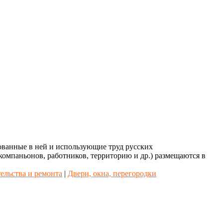
ованные в ней и использующие труд русских
компаньонов, работников, территорию и др.) размещаются в
ельства и ремонта
|
Двери, окна, перегородки