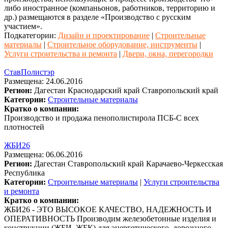
либо иностранное (компаньонов, работников, территорию и
др.) размещаются в разделе «Производство с русским
участием».
Подкатегории:
Дизайн и проектирование
|
Строительные
материалы
|
Строительное оборудование, инструменты
|
Услуги строительства и ремонта
|
Двери, окна, перегородки
СтавПолистэр
Размещена: 24.06.2016
Регион:
Дагестан
Краснодарский край
Ставропольский край
Категории:
Строительные материалы
Кратко о компании:
Производство и продажа пенополистирола ПСБ-С всех
плотностей
ЖБИ26
Размещена: 06.06.2016
Регион:
Дагестан
Ставропольский край
Карачаево-Черкесская
Республика
Категории:
Строительные материалы
|
Услуги строительства
и ремонта
Кратко о компании:
ЖБИ26 - ЭТО ВЫСОКОЕ КАЧЕСТВО, НАДЕЖНОСТЬ И
ОПЕРАТИВНОСТЬ Производим железобетонные изделия и
конструкции (ЖБИ, ЖБК) для энергетического, дорожного,