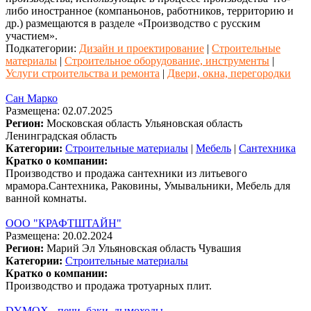
либо иностранное (компаньонов, работников, территорию и
др.) размещаются в разделе «Производство с русским
участием».
Подкатегории:
Дизайн и проектирование
|
Строительные
материалы
|
Строительное оборудование, инструменты
|
Услуги строительства и ремонта
|
Двери, окна, перегородки
Сан Марко
Размещена: 02.07.2025
Регион:
Московская область
Ульяновская область
Ленинградская область
Категории:
Строительные материалы
|
Мебель
|
Сантехника
Кратко о компании:
Производство и продажа сантехники из литьевого
мрамора.Сантехника, Раковины, Умывальники, Мебель для
ванной комнаты.
ООО "КРАФТШТАЙН"
Размещена: 20.02.2024
Регион:
Марий Эл
Ульяновская область
Чувашия
Категории:
Строительные материалы
Кратко о компании:
Производство и продажа тротуарных плит.
DYMOX - печи, баки, дымоходы